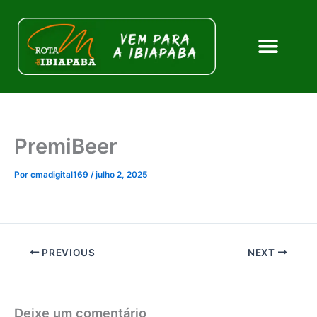
Ir
para
o
conteúdo
PremiBeer
Por
cmadigital169
/
julho 2, 2025
PREVIOUS
NEXT
Deixe um comentário